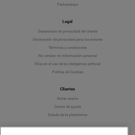
Partnerships
Legal
Language
Declaración de privacidad del cliente
Declaración de privacidad para los autores
Deutsch
Términos y condiciones
No vendan mi información personal
English
Ética en el uso de la inteligencia artificial
Política de Cookies
Español
Clientes
Français
Iniciar sesión
Italiano
Centro de ayuda
Estado de la plataforma
Español