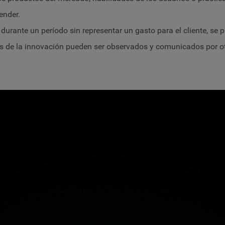
ender.
urante un período sin representar un gasto para el cliente, se
os de la innovación pueden ser observados y comunicados por ot