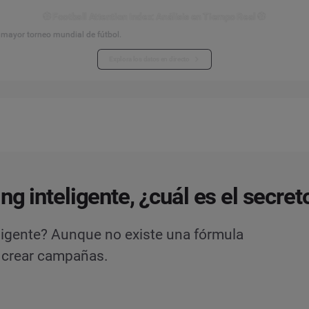
⚽ Football Attention Index: Análisis en Tiempo Real ⚽
l mayor torneo mundial de fútbol.
Explora los datos en directo
ng inteligente, ¿cuál es el secret
eligente? Aunque no existe una fórmula
l crear campañas.