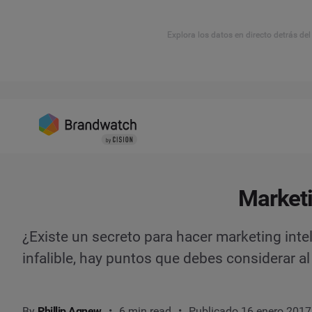
Explora los datos en directo detrás de
Marketi
¿Existe un secreto para hacer marketing int
infalible, hay puntos que debes considerar a
By
Phillip Agnew
6 min read
Publicado 16 enero 2017