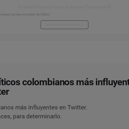
⚽ Football Attention Index: Análisis en Tiempo Real ⚽
l mayor torneo mundial de fútbol.
Explora los datos en directo
íticos colombianos más influyen
ter
anos más influyentes en Twitter.
ces, para determinarlo.