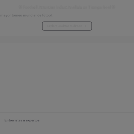
⚽ Football Attention Index: Análisis en Tiempo Real ⚽
l mayor torneo mundial de fútbol.
Explora los datos en directo
Entrevistas a expertos