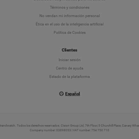
Deutsch
Términos y condiciones
No vendan mi información personal
English
Ética en el uso de la inteligencia artificial
Política de Cookies
Español
Clientes
Français
Iniciar sesión
Italiano
Centro de ayuda
Estado de la plataforma
Español
andwatch. Todos los derechos reservados. Cision Group Ltd, 7th Floor, 5 Churchill Place, Canary Wh
Company number: 03898053 | VAT number: 754 750 710