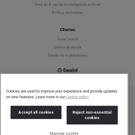
Ética en el uso de la inteligencia artificial
Política de Cookies
Español
Français
Clientes
Iniciar sesión
Italiano
Centro de ayuda
Estado de la plataforma
Español
Cookies are used to improve your experience and provide updates
on new features. Learn more in our
Cookie policy.
Copyright © 2026 Brandwatch. Todos los derechos reservados. Cision Group Ltd, 7th
Floor, 5 Churchill Place, Canary Wharf, London, E14 5HU
Company number: 03898053 | VAT number: 754 750 710
Accept all cookies
Reject non-essential
cookies
Manage cookie