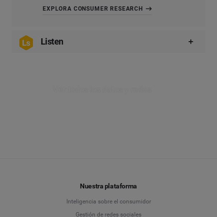
EXPLORA CONSUMER RESEARCH
Listen
En
Listen
, puedes acceder a millones de blogs en
los últimos 12 meses y monitorizar esto con un
análisis profundo de sentimientos y metadatos del
Ver todos los datos y redes
autor y del público.
Reúne datos cualitativos que te permitan
comprender realmente cómo se sienten tus
consumidores.
EXPLORA LISTEN
Nuestra plataforma
Inteligencia sobre el consumidor
Gestión de redes sociales