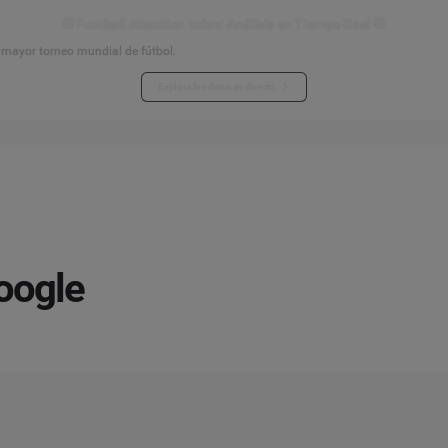
⚽ Football Attention Index: Análisis en Tiempo Real ⚽
l mayor torneo mundial de fútbol.
Explora los datos en directo
oogle