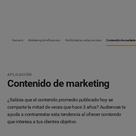
Pete Thompson
Steven Turner
Sonia Osorio
@hello_steven
@osorio77
@Petet41
Sumario
Marketing de Influencers
Publicidad en redes sociales
Contenido de marketi
APLICACIÓN
Contenido de marketing
Influence:
Influence:
Influence:
63
78
45
¿Sabías que el contenido promedio publicado hoy se
Mentions:
Mentions:
Mentions:
307
199
40
comparte la mitad de veces que hace 3 años? Audiences te
Tweets:
Tweets:
Tweets:
3948
3950
1029
ayuda a contrarrestar esta tendencia al ofrecer contenido
que interesa a tus clientes objetivo.
Followers:
:
Followers:
:
Followers:
:
5929
683
200
Following:
Following:
Following:
386
457
398