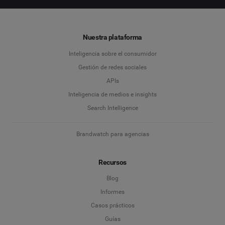
Nuestra plataforma
Inteligencia sobre el consumidor
Gestión de redes sociales
APIs
Inteligencia de medios e insights
Search Intelligence
Brandwatch para agencias
Recursos
Blog
Informes
Casos prácticos
Guías