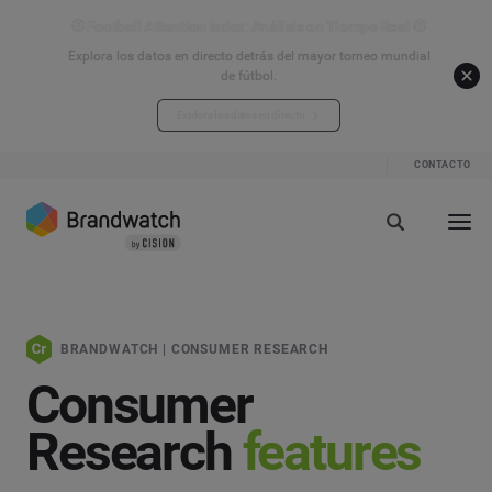
⚽ Football Attention Index: Análisis en Tiempo Real ⚽
Explora los datos en directo detrás del mayor torneo mundial
de fútbol.
Explora los datos en directo
CONTACTO
BRANDWATCH | CONSUMER RESEARCH
Consumer
Research
features