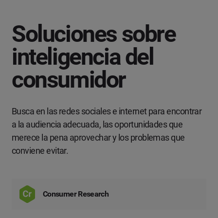
¿En qué solución está interesado/a?
Nombre
*
*
Gestión de redes sociales
Soluciones sobre
Apellidos
*
inteligencia del
Escucha Social & Insights del consumidor
consumidor
Marketing con influencers
Empresa
*
Search Intelligence
Busca en las redes sociales e internet para encontrar
País
*
a la audiencia adecuada, las oportunidades que
No estoy seguro
merece la pena aprovechar y los problemas que
*
Campo obligatorio
conviene evitar.
Nivel profesional
*
*
Campo obligatorio
Siguiente
Consumer Research