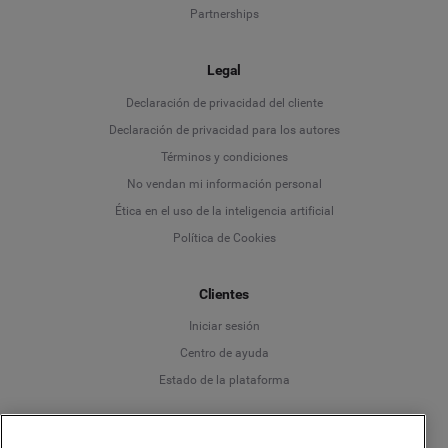
Partnerships
Legal
Language
Declaración de privacidad del cliente
Declaración de privacidad para los autores
Deutsch
Términos y condiciones
No vendan mi información personal
English
Ética en el uso de la inteligencia artificial
Política de Cookies
Español
Clientes
Français
Iniciar sesión
Italiano
Centro de ayuda
Estado de la plataforma
Español