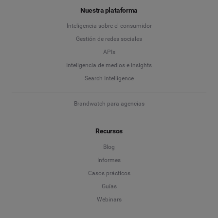
Nuestra plataforma
Gestión de redes sociales
Inteligencia sobre el consumidor
Apellidos
*
Gestión de redes sociales
Escucha Social & Insights del consumidor
APIs
Marketing con influencers
Inteligencia de medios e insights
Empresa
*
Search Intelligence
Search Intelligence
Brandwatch para agencias
País
*
No estoy seguro
Recursos
*
Campo obligatorio
Nivel profesional
*
Blog
Informes
Casos prácticos
*
Campo obligatorio
Siguiente
Guías
Webinars