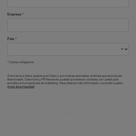
Empresa
*
País
*
*
Campo obligatorio
Al enviar sus datos, acepta que Cision y sus marcas asociadas, entre las que se incluyen
Brandwatch, CisionOne y PR Newswire, puedan ponerse en contacto con usted para
enviarle comunicaciones de marketing. Para obtener más información, consulte nuestro
Aviso de privacidad
.
Ver ahora