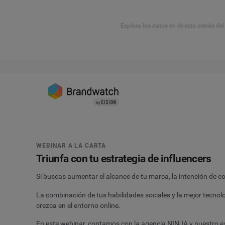
Explora los datos en directo detrás de
WEBINAR A LA CARTA
Triunfa con tu estrategia de influencers
Si buscas aumentar el alcance de tu marca, la intención de c
La combinación de tus habilidades sociales y la mejor tecn
crezca en el entorno online.
En este webinar, contamos con la agencia NINJA y nuestro e