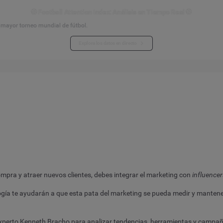
⚽ Football Attention Index: Análisis en Tiempo Real ⚽
l mayor torneo mundial de fútbol.
Explora los datos en directo
ompra y atraer nuevos clientes, debes integrar el marketing con
influencer
ología te ayudarán a que esta pata del marketing se pueda medir y mante
xperto Kenneth Bracho para analizar tendencias, herramientas y campañ