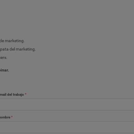
 de marketing.
pata del marketing.
cers.
inar.
mail del trabajo
*
ombre
*