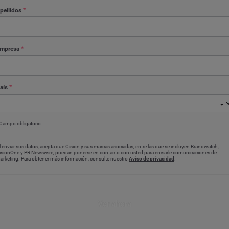
pellidos
*
mpresa
*
aís
*
Campo obligatorio
l enviar sus datos, acepta que Cision y sus marcas asociadas, entre las que se incluyen Brandwatch,
isionOne y PR Newswire, puedan ponerse en contacto con usted para enviarle comunicaciones de
arketing. Para obtener más información, consulte nuestro
Aviso de privacidad
.
Ver ahora