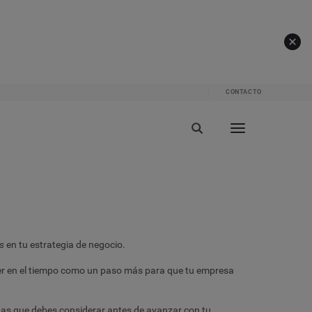
CONTACTO
s
en tu estrategia de negocio.
ner en el tiempo como un paso más para que tu empresa
as que debes considerar antes de avanzar con tu