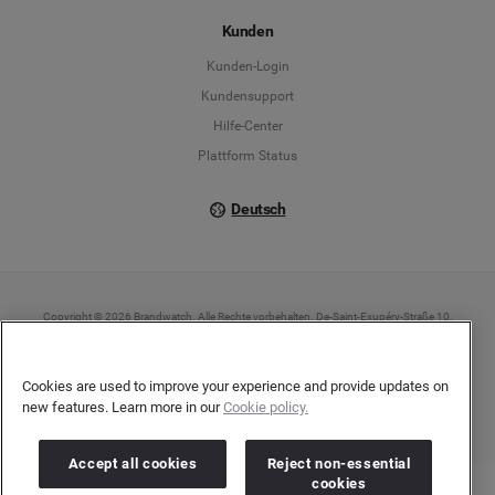
Español
Kunden
Français
Kunden-Login
Kundensupport
Italiano
Hilfe-Center
Plattform Status
Deutsch
Copyright © 2026 Brandwatch. Alle Rechte vorbehalten. De-Saint-Exupéry-Straße 10,
60549 Frankfurt/Main
Registergericht: Amtsgericht Frankfurt am Main | Registernummer: HRB 138083 |
Umsatzsteuer-Identifikationsnummer: DE278408482
Cookies are used to improve your experience and provide updates on
new features. Learn more in our
Cookie policy.
Accept all cookies
Reject non-essential
cookies