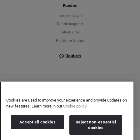
Kunden
Français
Kunden-Login
Kundensupport
Italiano
Hilfe-Center
Plattform Status
Deutsch
Copyright © 2026 Brandwatch. Alle Rechte vorbehalten. De-Saint-Exupéry-Straße 10,
60549 Frankfurt/Main
Registergericht: Amtsgericht Frankfurt am Main | Registernummer: HRB 138083 |
Cookies are used to improve your experience and provide updates on
Umsatzsteuer-Identifikationsnummer: DE278408482
new features. Learn more in our
Cookie policy.
Accept all cookies
Reject non-essential
cookies