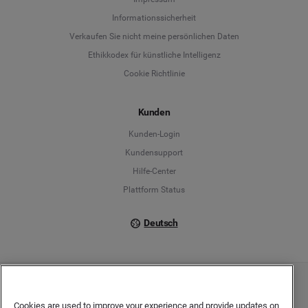
Informationssicherheit
Deutsch
Verkaufen Sie nicht meine persönlichen Daten
Ethikkodex für künstliche Intelligenz
English
Cookie Richtlinie
Español
Kunden
Français
Kunden-Login
Kundensupport
Italiano
Hilfe-Center
Plattform Status
Deutsch
Copyright © 2026 Brandwatch. Alle Rechte vorbehalten. De-Saint-Exupéry-Straße 10,
60549 Frankfurt/Main
Cookies are used to improve your experience and provide updates on