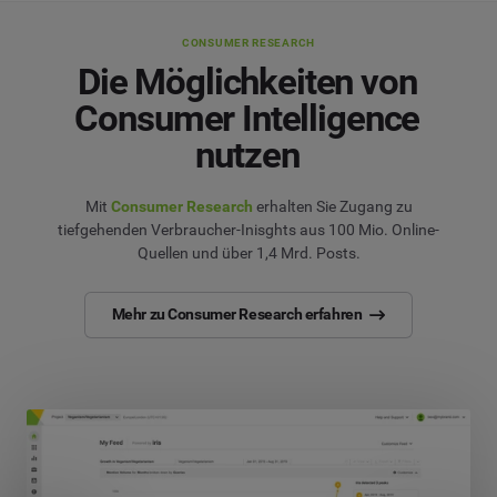
CONSUMER RESEARCH
Die Möglichkeiten von
Consumer Intelligence
nutzen
Mit
Consumer Research
erhalten Sie Zugang zu
tiefgehenden Verbraucher-Inisghts aus 100 Mio. Online-
Quellen und über 1,4 Mrd. Posts.
Mehr zu Consumer Research erfahren