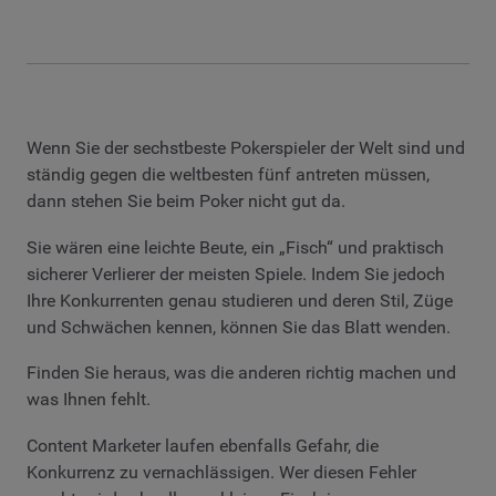
Wenn Sie der sechstbeste Pokerspieler der Welt sind und
ständig gegen die weltbesten fünf antreten müssen,
dann stehen Sie beim Poker nicht gut da.
Sie wären eine leichte Beute, ein „Fisch“ und praktisch
sicherer Verlierer der meisten Spiele. Indem Sie jedoch
Ihre Konkurrenten genau studieren und deren Stil, Züge
und Schwächen kennen, können Sie das Blatt wenden.
Finden Sie heraus, was die anderen richtig machen und
was Ihnen fehlt.
Content Marketer laufen ebenfalls Gefahr, die
Konkurrenz zu vernachlässigen. Wer diesen Fehler