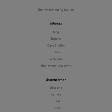
Brandwatch für Agenturen
Infothek
Blog
Reports
Case Studies
Guides
Webinare
Brandwatch Academy
Unternehmen
Über uns
Karriere
Kontakt
Presse