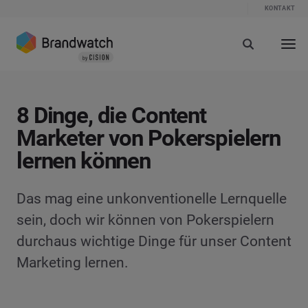
KONTAKT
8 Dinge, die Content
Marketer von Pokerspielern
lernen können
Das mag eine unkonventionelle Lernquelle
sein, doch wir können von Pokerspielern
durchaus wichtige Dinge für unser Content
Marketing lernen.