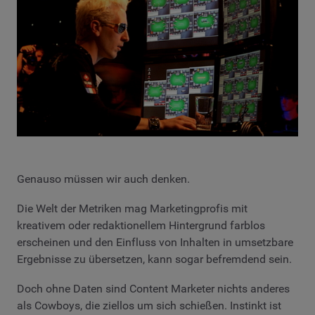
Genauso müssen wir auch denken.
Die Welt der Metriken mag Marketingprofis mit
kreativem oder redaktionellem Hintergrund farblos
erscheinen und den Einfluss von Inhalten in umsetzbare
Ergebnisse zu übersetzen, kann sogar befremdend sein.
Doch ohne Daten sind Content Marketer nichts anderes
als Cowboys, die ziellos um sich schießen. Instinkt ist