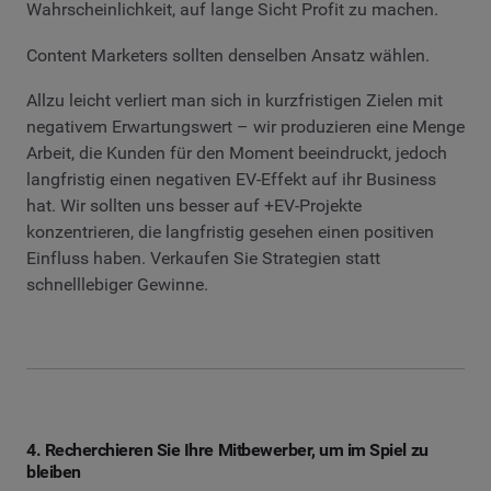
Wahrscheinlichkeit, auf lange Sicht Profit zu machen.
Content Marketers sollten denselben Ansatz wählen.
Allzu leicht verliert man sich in kurzfristigen Zielen mit
negativem Erwartungswert – wir produzieren eine Menge
Arbeit, die Kunden für den Moment beeindruckt, jedoch
langfristig einen negativen EV-Effekt auf ihr Business
hat. Wir sollten uns besser auf +EV-Projekte
konzentrieren, die langfristig gesehen einen positiven
Einfluss haben. Verkaufen Sie Strategien statt
schnelllebiger Gewinne.
4. Recherchieren Sie Ihre Mitbewerber, um im Spiel zu
bleiben