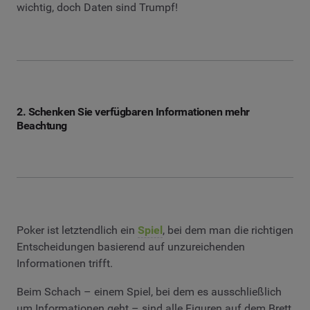
wichtig, doch Daten sind Trumpf!
2. Schenken Sie verfügbaren Informationen mehr
Beachtung
Poker ist letztendlich ein
Spiel
, bei dem man die richtigen
Entscheidungen basierend auf unzureichenden
Informationen trifft.
Beim Schach – einem Spiel, bei dem es ausschließlich
um Informationen geht – sind alle Figuren auf dem Brett