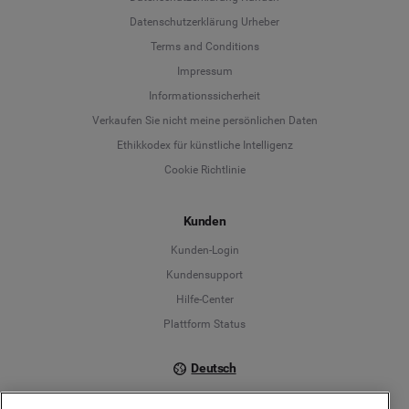
Datenschutzerklärung Urheber
Terms and Conditions
Language
Impressum
Informationssicherheit
Deutsch
Verkaufen Sie nicht meine persönlichen Daten
Ethikkodex für künstliche Intelligenz
English
Cookie Richtlinie
Español
Kunden
Français
Kunden-Login
Kundensupport
Italiano
Hilfe-Center
Plattform Status
Deutsch