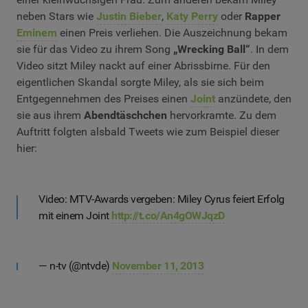
neben Stars wie
Justin
Bieber
,
Katy Perry
oder
Rapper
Eminem
einen Preis verliehen. Die Auszeichnung bekam
sie für das Video zu ihrem Song
„Wrecking Ball“
. In dem
Video sitzt Miley nackt auf einer Abrissbirne. Für den
eigentlichen Skandal sorgte Miley, als sie sich beim
Entgegennehmen des Preises einen
Joint
anzündete, den
sie aus ihrem
Abendtäschchen
hervorkramte. Zu dem
Auftritt folgten alsbald Tweets wie zum Beispiel dieser
hier:
Video: MTV-Awards vergeben: Miley Cyrus feiert Erfolg
mit einem Joint
http://t.co/An4gOWJqzD
— n-tv (@ntvde)
November 11, 2013