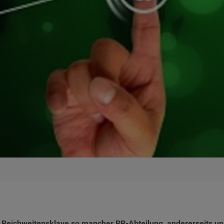
s Reichweitensklave so mancher PR-Abteilung, andererseits un