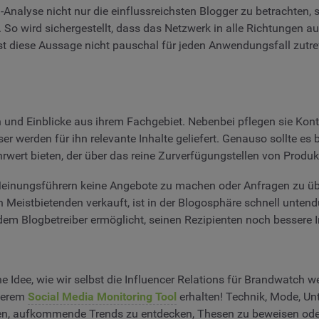
-Analyse nicht nur die einflussreichsten Blogger zu betrachten, 
 So wird sichergestellt, dass das Netzwerk in alle Richtungen a
ist diese Aussage nicht pauschal für jeden Anwendungsfall zutr
 und Einblicke aus ihrem Fachgebiet. Nebenbei pflegen sie Kon
er werden für ihn relevante Inhalte geliefert. Genauso sollte 
ehrwert bieten, der über das reine Zurverfügungstellen von Produ
inungsführern keine Angebote zu machen oder Anfragen zu über
 Meistbietenden verkauft, ist in der Blogosphäre schnell untend
em Blogbetreiber ermöglicht, seinen Rezipienten noch bessere In
dee, wie wir selbst die Influencer Relations für Brandwatch we
serem
Social Media Monitoring Tool
erhalten! Technik, Mode, Un
en, aufkommende Trends zu entdecken, Thesen zu beweisen oder