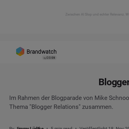
Zwischen AI Slop und echter Relevanz. Wa
Blogger
Im Rahmen der Blogparade von Mike Schnoo
Thema "Blogger Relations" zusammen.
By
Jimmy Lüdtke
5 min read
Veröffentlicht 18. Nov 