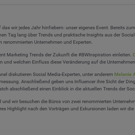
f das wir jedes Jahr hinfiebern: unser eigenes Event. Bereits zu
inen Tag lang über Trends und praktische Insights aus der Soci
von renommierten Unternehmen und Experten.
ent Marketing Trends der Zukunft die #BWInspiration einleiten.
C
en und welchen Einfluss diese Veränderung auf die Unternehmens
anel diskutieren Social Media-Experten, unter anderem
Melanie 
messung. Anschließend geben uns Influencer ihre Sicht der D
ch abschließend einen Einblick in die aktuellen Trends der So
el und wir besuchen die Büros von zwei renommierten Unterneh
eres Highlight nach den Vorträgen und Exkursionen laden wir die 