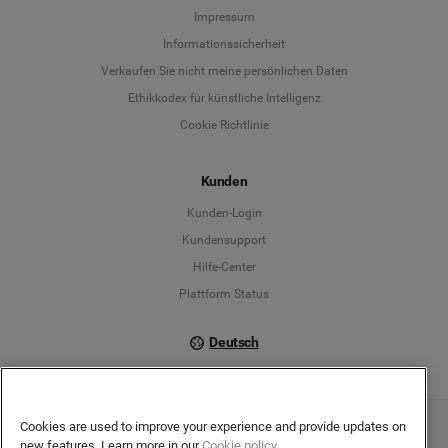
Language
Impressum
Informationssicherheit
Deutsch
Verkaufen Sie nicht meine persönlichen Daten
Ethikkodex für künstliche Intelligenz
English
Cookie Richtlinie
Español
Kunden
Français
Kunden-Login
Kundensupport
Italiano
Hilfe-Center
Plattform Status
Deutsch
Cookies are used to improve your experience and provide updates on
Copyright © 2026 Brandwatch. Alle Rechte vorbehalten. De-Saint-Exupéry-Straße 10,
new features. Learn more in our
Cookie policy.