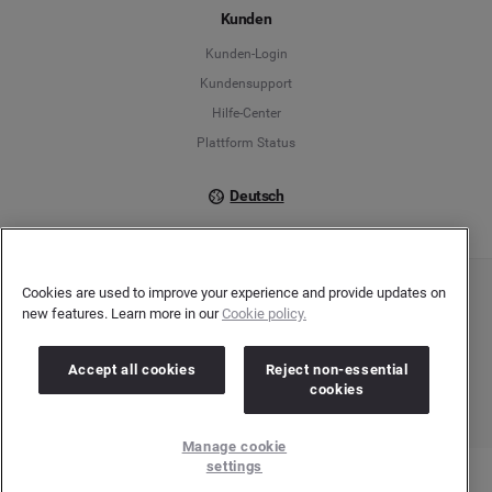
Kunden
Français
Kunden-Login
Kundensupport
Italiano
Hilfe-Center
Plattform Status
Deutsch
Cookies are used to improve your experience and provide updates on
Copyright © 2026 Brandwatch. Alle Rechte vorbehalten. De-Saint-Exupéry-Straße 10,
new features. Learn more in our
Cookie policy.
60549 Frankfurt/Main
Registergericht: Amtsgericht Frankfurt am Main | Registernummer: HRB 138083 |
Umsatzsteuer-Identifikationsnummer: DE278408482
Accept all cookies
Reject non-essential
cookies
Manage cookie
settings