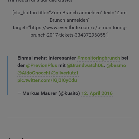
[cta_button title=“Zum Branch anmelden“ text=“Zum
Brunch anmelden“
target=“https://www.eventbrite.com/e/p-monitoring-
brunch-2017-tickets-33437296855″]
Einmal mehr: Interesanter
#monitoringbrunch
bei
der
@PrevionPlus
mit
@BrandwatchDE
.
@besmo
@AldoGnocchi
@oliverlutz1
pic.twitter.com/IGj3I0yCdu
— Markus Maurer (@kusito)
12. April 2016