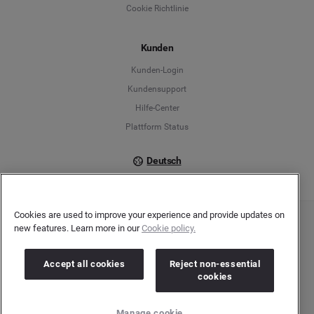
Cookie Richtlinie
Español
Kunden
Français
Kunden-Login
Kundensupport
Italiano
Hilfe-Center
Plattform Status
Deutsch
Cookies are used to improve your experience and provide updates on
new features. Learn more in our
Cookie policy.
Copyright © 2026 Brandwatch. Alle Rechte vorbehalten. De-Saint-Exupéry-Straße 10,
60549 Frankfurt/Main
Registergericht: Amtsgericht Frankfurt am Main | Registernummer: HRB 138083 |
Umsatzsteuer-Identifikationsnummer: DE278408482
Accept all cookies
Reject non-essential
cookies
Manage cookie