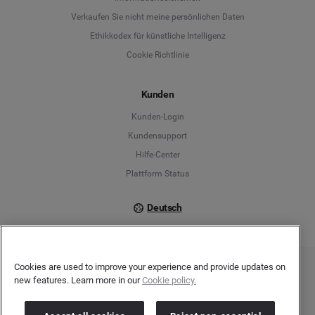
Deutsch
Verkaufen Sie nicht meine persönlichen Daten
Ethikkodex für künstliche Intelligenz
English
Cookie Richtlinie
Español
Kunden
Français
Kunden-Login
Kundensupport
Italiano
Hilfe-Center
Plattform Status
Deutsch
Cookies are used to improve your experience and provide updates on
Copyright © 2026 Brandwatch. Alle Rechte vorbehalten. De-Saint-Exupéry-Straße 10,
new features. Learn more in our
Cookie policy.
60549 Frankfurt/Main
Registergericht: Amtsgericht Frankfurt am Main | Registernummer: HRB 138083 |
Umsatzsteuer-Identifikationsnummer: DE278408482