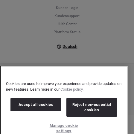
Français
Kunden-Login
Kundensupport
Italiano
Hilfe-Center
Plattform Status
Deutsch
Copyright © 2026 Brandwatch. Alle Rechte vorbehalten. De-Saint-Exupéry-Straße 10,
60549 Frankfurt/Main
Cookies are used to improve your experience and provide updates on
Registergericht: Amtsgericht Frankfurt am Main | Registernummer: HRB 138083 |
new features. Learn more in our
Cookie policy.
Umsatzsteuer-Identifikationsnummer: DE278408482
Accept all cookies
Reject non-essential
cookies
Manage cookie
settings