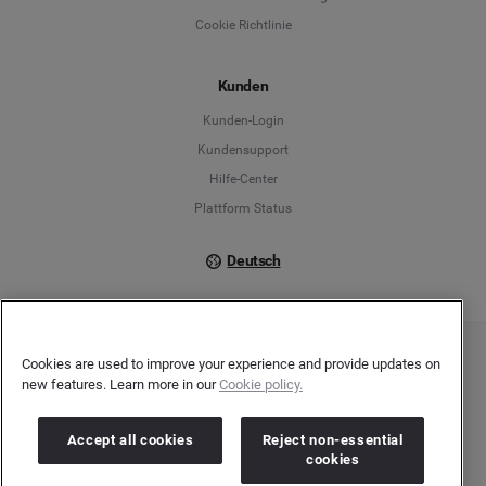
English
Cookie Richtlinie
Español
Kunden
Français
Kunden-Login
Kundensupport
Italiano
Hilfe-Center
Plattform Status
Deutsch
Cookies are used to improve your experience and provide updates on
Copyright © 2026 Brandwatch. Alle Rechte vorbehalten. De-Saint-Exupéry-Straße 10,
new features. Learn more in our
Cookie policy.
60549 Frankfurt/Main
Registergericht: Amtsgericht Frankfurt am Main | Registernummer: HRB 138083 |
Umsatzsteuer-Identifikationsnummer: DE278408482
Accept all cookies
Reject non-essential
cookies