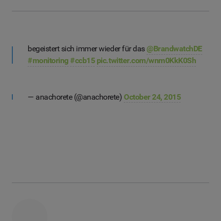
begeistert sich immer wieder für das
@BrandwatchDE
#monitoring
#ccb15
pic.twitter.com/wnm0KkK0Sh
— anachorete (@anachorete)
October 24, 2015