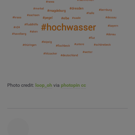
Photo credit:
loop_oh
via
photopin
cc