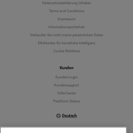
Datenschutzerklärung Urheber
Terms and Conditions
Language
Impressum
Informationssicherheit
Deutsch
Verkaufen Sie nicht meine persönlichen Daten
Ethikkodex für künstliche Intelligenz
English
Cookie Richtlinie
Español
Kunden
Français
Kunden-Login
Kundensupport
Italiano
Hilfe-Center
Plattform Status
Deutsch