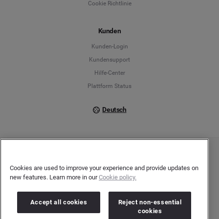
Cookie Richtlinie
Español
Kunden
Français
Kunden-Login
Kundensupport
Italiano
Hilfe-Center
Plattform Status
Deutsch
Copyright © 2026 Brandwatch. Alle Rechte vorbehalten. De-Saint-Exupéry-Straße 10,
60549 Frankfurt/Main
Cookies are used to improve your experience and provide updates on
Registergericht: Amtsgericht Frankfurt am Main | Registernummer: HRB 138083 |
new features. Learn more in our
Cookie policy.
Umsatzsteuer-Identifikationsnummer: DE278408482
Accept all cookies
Reject non-essential
cookies