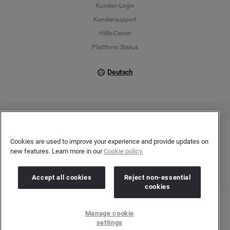
Français
Kunden-Login
Kundensupport
Italiano
Hilfe-Center
Plattform Status
Deutsch
Copyright © 2026 Brandwatch. Alle Rechte vorbehalten. De-Saint-Exupéry-Straße 10,
60549 Frankfurt/Main
Registergericht: Amtsgericht Frankfurt am Main | Registernummer: HRB 138083 |
Cookies are used to improve your experience and provide updates on
Umsatzsteuer-Identifikationsnummer: DE278408482
new features. Learn more in our
Cookie policy.
Accept all cookies
Reject non-essential
cookies
Manage cookie
settings