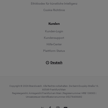
Ethikkodex für künstliche Intelligenz
English
Cookie Richtlinie
Español
Kunden
Français
Kunden-Login
Kundensupport
Italiano
Hilfe-Center
Plattform Status
Deutsch
Copyright © 2026 Brandwatch. Alle Rechte vorbehalten. De-Saint-Exupéry-Straße 10,
60549 Frankfurt/Main
Registergericht: Amtsgericht Frankfurt am Main | Registernummer: HRB 138083 |
Umsatzsteuer-Identifikationsnummer: DE278408482