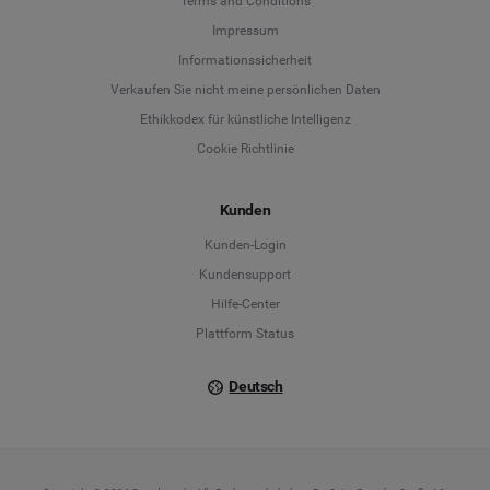
Terms and Conditions
Language
Impressum
Informationssicherheit
Deutsch
Verkaufen Sie nicht meine persönlichen Daten
Ethikkodex für künstliche Intelligenz
English
Cookie Richtlinie
Español
Kunden
Français
Kunden-Login
Kundensupport
Italiano
Hilfe-Center
Plattform Status
Deutsch