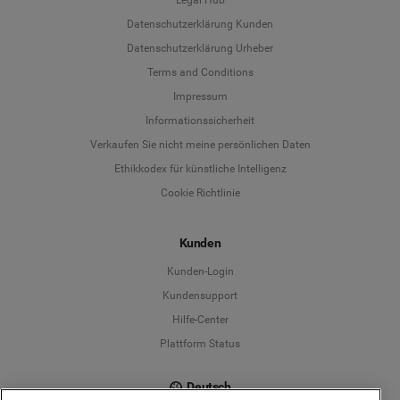
Datenschutzerklärung Kunden
Datenschutzerklärung Urheber
Terms and Conditions
Language
Impressum
Informationssicherheit
Deutsch
Verkaufen Sie nicht meine persönlichen Daten
Ethikkodex für künstliche Intelligenz
English
Cookie Richtlinie
Español
Kunden
Français
Kunden-Login
Kundensupport
Italiano
Hilfe-Center
Plattform Status
Deutsch