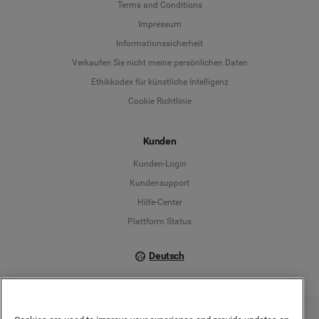
Terms and Conditions
Language
Impressum
Informationssicherheit
Deutsch
Verkaufen Sie nicht meine persönlichen Daten
Ethikkodex für künstliche Intelligenz
English
Cookie Richtlinie
Español
Kunden
Français
Kunden-Login
Kundensupport
Italiano
Hilfe-Center
Plattform Status
Deutsch