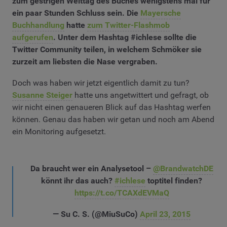
zum gestrigen Welttag des Buches wenigstens mal für
ein paar Stunden Schluss sein. Die
Mayersche
Buchhandlung
hatte
zum Twitter-Flashmob
aufgerufen
. Unter dem Hashtag #ichlese sollte die
Twitter Community teilen, in welchem Schmöker sie
zurzeit am liebsten die Nase vergraben.
Doch was haben wir jetzt eigentlich damit zu tun?
Susanne Steiger
hatte uns angetwittert und gefragt, ob
wir nicht einen genaueren Blick auf das Hashtag werfen
können. Genau das haben wir getan und noch am Abend
ein Monitoring aufgesetzt.
Da braucht wer ein Analysetool –
@BrandwatchDE
könnt ihr das auch?
#ichlese
toptitel finden?
https://t.co/TCAXdEVMaQ
— Su C. S. (@MiuSuCo)
April 23, 2015