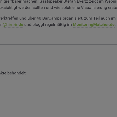
n greifbarer machen. Gastspeaker Stefan Evertz zeigt im Webina
sichtigt werden sollten und wie solch eine Visualisierung erste
zwerktreffen und über 40 BarCamps organisiert, zum Teil auch i
er
@hirnrinde
und bloggt regelmäßig im
MonitoringMatcher.de
.
kte behandelt: