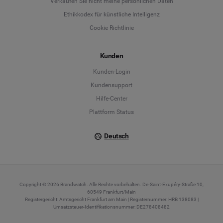
Verkaufen Sie nicht meine persönlichen Daten
Ethikkodex für künstliche Intelligenz
English
Cookie Richtlinie
Español
Kunden
Français
Kunden-Login
Kundensupport
Italiano
Hilfe-Center
Plattform Status
Deutsch
Copyright © 2026 Brandwatch. Alle Rechte vorbehalten. De-Saint-Exupéry-Straße 10,
60549 Frankfurt/Main
Registergericht: Amtsgericht Frankfurt am Main | Registernummer: HRB 138083 |
Umsatzsteuer-Identifikationsnummer: DE278408482