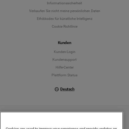
Informationssicherheit
Deutsch
Verkaufen Sie nicht meine persönlichen Daten
Ethikkodex für künstliche Intelligenz
English
Cookie Richtlinie
Español
Kunden
Français
Kunden-Login
Kundensupport
Italiano
Hilfe-Center
Plattform Status
Deutsch
Copyright © 2026 Brandwatch. Alle Rechte vorbehalten. De-Saint-Exupéry-Straße 10,
60549 Frankfurt/Main
Registergericht: Amtsgericht Frankfurt am Main | Registernummer: HRB 138083 |
Cookies are used to improve your experience and provide updates on