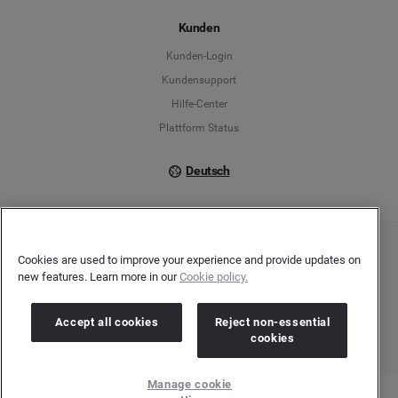
Español
Kunden
Français
Kunden-Login
Kundensupport
Italiano
Hilfe-Center
Plattform Status
Deutsch
Copyright © 2026 Brandwatch. Alle Rechte vorbehalten. De-Saint-Exupéry-Straße 10,
Cookies are used to improve your experience and provide updates on
60549 Frankfurt/Main
new features. Learn more in our
Cookie policy.
Registergericht: Amtsgericht Frankfurt am Main | Registernummer: HRB 138083 |
Umsatzsteuer-Identifikationsnummer: DE278408482
Accept all cookies
Reject non-essential
cookies
Manage cookie