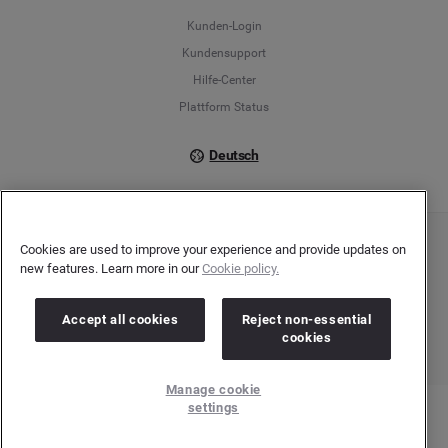
Français
Kunden-Login
Kundensupport
Italiano
Hilfe-Center
Plattform Status
Deutsch
Cookies are used to improve your experience and provide updates on
Copyright © 2026 Brandwatch. Alle Rechte vorbehalten. De-Saint-Exupéry-Straße 10,
new features. Learn more in our
Cookie policy.
60549 Frankfurt/Main
Registergericht: Amtsgericht Frankfurt am Main | Registernummer: HRB 138083 |
Umsatzsteuer-Identifikationsnummer: DE278408482
Accept all cookies
Reject non-essential
cookies
Manage cookie
settings