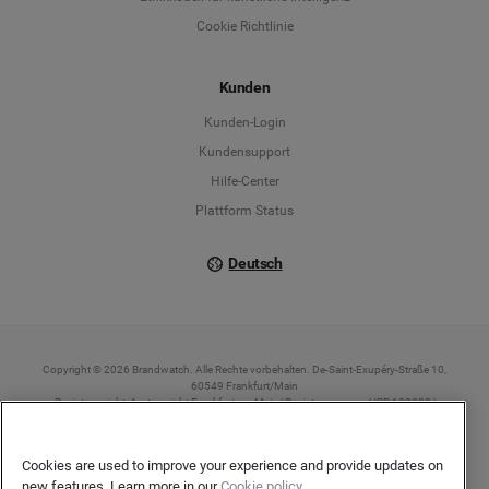
English
Cookie Richtlinie
Español
Kunden
Français
Kunden-Login
Kundensupport
Italiano
Hilfe-Center
Plattform Status
Deutsch
Copyright © 2026 Brandwatch. Alle Rechte vorbehalten. De-Saint-Exupéry-Straße 10,
60549 Frankfurt/Main
Registergericht: Amtsgericht Frankfurt am Main | Registernummer: HRB 138083 |
Umsatzsteuer-Identifikationsnummer: DE278408482
Cookies are used to improve your experience and provide updates on
new features. Learn more in our
Cookie policy.