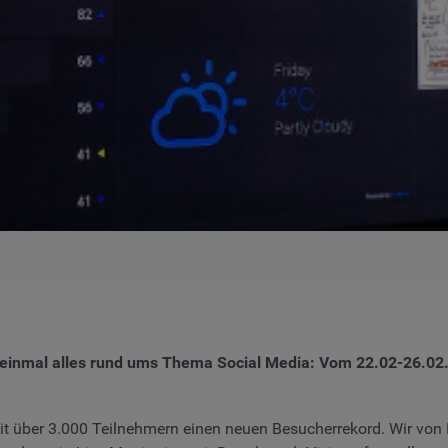
einmal alles rund ums Thema Social Media: Vom 22.02-26.02. 
t über 3.000 Teilnehmern einen neuen Besucherrekord. Wir von