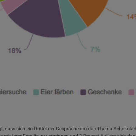
t, dass sich ein Drittel der Gespräche um das Thema Schokolade
e mit ihrer Familie zu verbringen und 3 Prozent äußern sich da