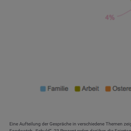
Eine Aufteilung der Gespräche in verschiedene Themen zeig
Foodwatch „Schuld“. 23 Prozent reden darüber, die Feiertag