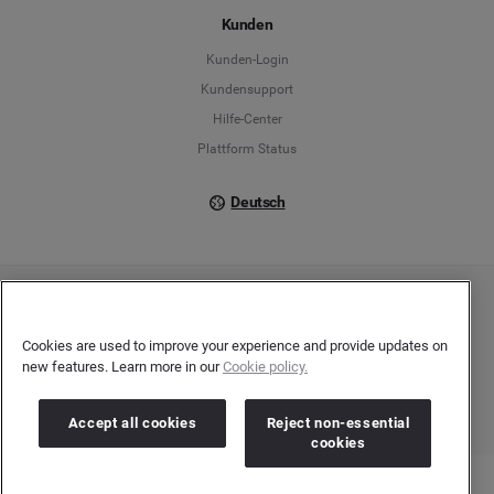
Kunden
Français
Kunden-Login
Kundensupport
Italiano
Hilfe-Center
Plattform Status
Deutsch
Copyright © 2026 Brandwatch. Alle Rechte vorbehalten. De-Saint-Exupéry-Straße 10,
60549 Frankfurt/Main
Registergericht: Amtsgericht Frankfurt am Main | Registernummer: HRB 138083 |
Cookies are used to improve your experience and provide updates on
Umsatzsteuer-Identifikationsnummer: DE278408482
new features. Learn more in our
Cookie policy.
Accept all cookies
Reject non-essential
cookies