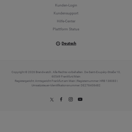
Français
Kunden-Login
Kundensupport
Italiano
Hilfe-Center
Plattform Status
Deutsch
Copyright © 2026 Brandwatch. Alle Rechte vorbehalten. De-Saint-Exupéry-Straße 10,
60549 Frankfurt/Main
Registergericht: Amtsgericht Frankfurt am Main | Registernummer: HRB 138083 |
Umsatzsteuer-Identifikationsnummer: DE278408482