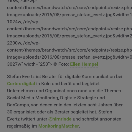
768w, /de/wp-
content/themes/brandwatch/src/core/endpoints/resize.ph
image=uploads/2016/08/presse_stefan_evertz.jpg&width=
1024w, /de/wp-
content/themes/brandwatch/src/core/endpoints/resize.ph
image=uploads/2016/08/presse_stefan_evertz.jpg&width=
2200w, /de/wp-
content/themes/brandwatch/src/core/endpoints/resize.ph
image=uploads/2016/08/presse_stefan_evertz.jpg&width=
3027w“ width=“250″> © Foto:
Ellen Hempel
Stefan Evertz ist Berater für digitale Kommunikation bei
Cortex digital
in Köln und berät und begleitet
Unternehmen und Organisationen rund um die Themen
Social Media Monitoring, Digitale Strategie und
BarCamps, von denen er in den letzten acht Jahren über
30 organisiert oder als Berater begleitet hat. Stefan
Evertz twittert unter
@hirnrinde
und schreibt ansonsten
regelmäßig im
MonitoringMatcher
.