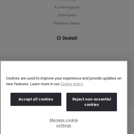
Kundensupport
Italiano
Hilfe-Center
Plattform Status
Deutsch
Copyright © 2026 Brandwatch. Alle Rechte vorbehalten. De-Saint-Exupéry-Straße 10,
60549 Frankfurt/Main
Registergericht: Amtsgericht Frankfurt am Main | Registernummer: HRB 138083 |
Cookies are used to improve your experience and provide updates on
Umsatzsteuer-Identifikationsnummer: DE278408482
new features. Learn more in our
Cookie policy.
Accept all cookies
Reject non-essential
cookies
Manage cookie
settings