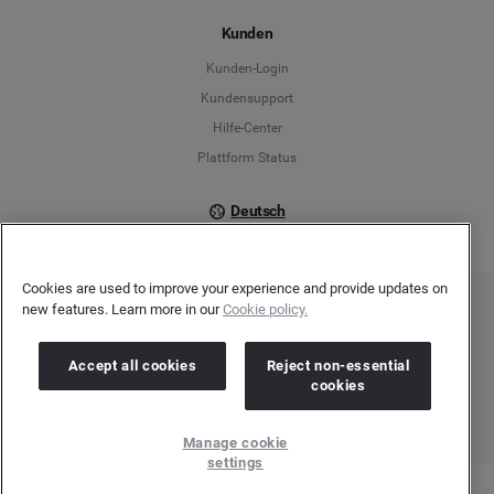
Español
Kunden
Français
Kunden-Login
Kundensupport
Italiano
Hilfe-Center
Plattform Status
Deutsch
Cookies are used to improve your experience and provide updates on
new features. Learn more in our
Cookie policy.
Copyright © 2026 Brandwatch. Alle Rechte vorbehalten. De-Saint-Exupéry-Straße 10,
60549 Frankfurt/Main
Registergericht: Amtsgericht Frankfurt am Main | Registernummer: HRB 138083 |
Accept all cookies
Reject non-essential
Umsatzsteuer-Identifikationsnummer: DE278408482
cookies
Manage cookie
settings