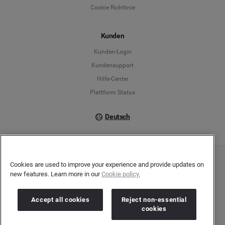
Cookie Richtlinie
Español
Kunden
Français
Kunden-Login
Kundensupport
Italiano
Hilfe-Center
Plattform Status
Deutsch
Cookies are used to improve your experience and provide updates on
Copyright © 2026 Brandwatch. Alle Rechte vorbehalten. De-Saint-Exupéry-Straße 10,
new features. Learn more in our
Cookie policy.
60549 Frankfurt/Main
Registergericht: Amtsgericht Frankfurt am Main | Registernummer: HRB 138083 |
Umsatzsteuer-Identifikationsnummer: DE278408482
Accept all cookies
Reject non-essential
cookies