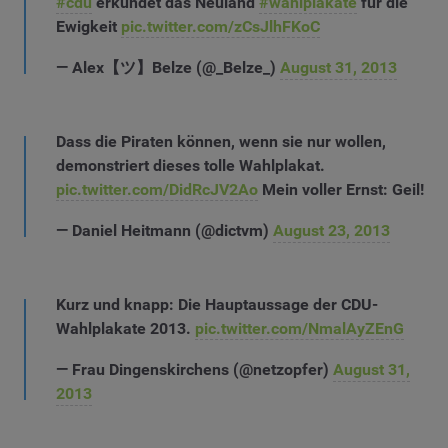
#cdu
erkundet das Neuland
#wahlplakate
für die
Ewigkeit
pic.twitter.com/zCsJlhFKoC
— Alex【ツ】Belze (@_Belze_)
August 31, 2013
Dass die Piraten können, wenn sie nur wollen,
demonstriert dieses tolle Wahlplakat.
pic.twitter.com/DidRcJV2Ao
Mein voller Ernst: Geil!
— Daniel Heitmann (@dictvm)
August 23, 2013
Kurz und knapp: Die Hauptaussage der CDU-
Wahlplakate 2013.
pic.twitter.com/NmalAyZEnG
— Frau Dingenskirchens (@netzopfer)
August 31,
2013