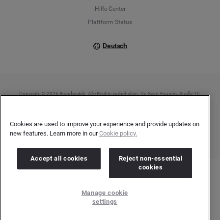
Italiano
Hilfe-Center
Plattform Status
Deutsch
Copyright © 2026 Brandwatch. Alle Rechte vorbehalten. De-Saint-Exupéry-Straße 10,
60549 Frankfurt/Main
Registergericht: Amtsgericht Frankfurt am Main | Registernummer: HRB 138083 |
Umsatzsteuer-Identifikationsnummer: DE278408482
Cookies are used to improve your experience and provide updates on
new features. Learn more in our
Cookie policy.
Accept all cookies
Reject non-essential
cookies
Manage cookie
settings