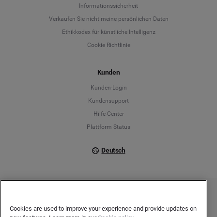
Informationssicherheit
Deutsch
Verkaufen Sie nicht meine persönlichen Daten
Ethikkodex für künstliche Intelligenz
English
Cookie Richtlinie
Español
Kunden
Français
Kunden-Login
Kundensupport
Italiano
Hilfe-Center
Plattform Status
Deutsch
Copyright © 2026 Brandwatch. Alle Rechte vorbehalten. De-Saint-Exupéry-Straße 10,
60549 Frankfurt/Main
Cookies are used to improve your experience and provide updates on
Registergericht: Amtsgericht Frankfurt am Main | Registernummer: HRB 138083 |