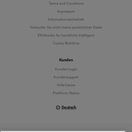
Terms and Conditions
Language
Impressum
Informationssicherheit
Deutsch
Verkaufen Sie nicht meine persönlichen Daten
Ethikkodex für künstliche Intelligenz
English
Cookie Richtlinie
Español
Kunden
Français
Kunden-Login
Kundensupport
Italiano
Hilfe-Center
Plattform Status
Deutsch